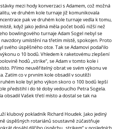
řestávky mezi hody konverzaci s Adamem, což možná
alitu, ve druhém kole turnaje již komunikovala
ncentrace pak ve druhém kole turnaje vedla k tomu,
místě, když jako jediná měla počet bodů nižší než
ašeho bowlingového turnaje Adam Sogel nebyl se
 navzdory umístění na třetím místě, spokojen. Proto
yl svého úspěšného otce. Tak se Adamovi podařilo
 výkonu o 10 bodů. Vhledem k raketovému zlepšení
polovině hodů „strike“, se Adam v tomto kole i
místo. Přímo neuvěřitelný obrat ve svém výkonu ve
. Zatím co v prvním kole obsadil v soutěži
ruhém kole byl jeho výkon skoro o 100 bodů lepší
ole předstihl i do té doby vedoucího Petra Sogela.
 obsadil Vašek třetí místo a dostal se tak na
uží klubový pokladník Richard Houdek. Jako jediný
méně úspěšných rotariánů soustavně zúčastňuje
okrát dosáhl dílčího úspěchu „strikem“ v posledních