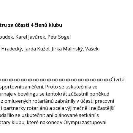
ru za účasti 4 členů klubu
oudek, Karel Javůrek, Petr Sogel
Hradecký, Jarda Kužel, Jirka Malinský, Vašek
xxxxxxxxxxxxxxxxxxxxxxxxxxxxxxxxxxxxxxxxxxxxxxxČtvrtá
portovní zaměření. Proto se uskutečnila ve
urnaje v bowlingu se tentokrát zúčastnil poněkud
z omluvených rotariánů zabránily v účasti pracovní
 partnerky rotariánů a zcela výjimečně i nejčastější
dařilo se uskutečnit ani plánované setkání s
otary klubu, které nakonec v Olympu zastupoval