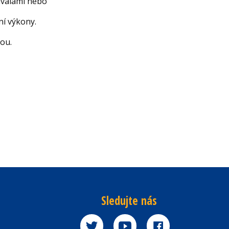
hvalami nebo
ní výkony.
ou.
Sledujte nás