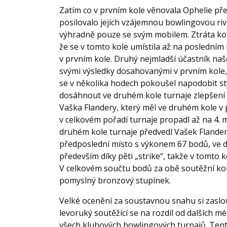
Zatím co v prvním kole věnovala Ophelie p
posilovalo jejich vzájemnou bowlingovou riv
výhradně pouze se svým mobilem. Ztráta ko
že se v tomto kole umístila až na posledním 
v prvním kole. Druhý nejmladší účastník n
svými výsledky dosahovanými v prvním kole,
se v několika hodech pokoušel napodobit st
dosáhnout ve druhém kole turnaje zlepšení
Vaška Flandery, který měl ve druhém kole v 
v celkovém pořadí turnaje propadl až na 4. 
druhém kole turnaje předvedl Vašek Flandera
předposlední místo s výkonem 67 bodů, ve d
především díky pěti „strike“, takže v tomto k
V celkovém součtu bodů za obě soutěžní kola
pomyslný bronzový stupínek.
Velké ocenění za soustavnou snahu si zaslo
levoruký soutěžící se na rozdíl od dalších 
všech klubových bowlingových turnajů. Tent