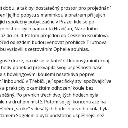
bu, a tak byl dostatečný prostor pro projednání
ní jejího pobytu s maminkou a bratrem při jejich
jich společný pobyt začne v Praze, kde se po
dce historických památek (Hradčan, Národního
 až do 23. 4. Potom přejedou do Českého Krumlova,
 před odjezdem budou věnovat prohlídce Trutnova.
bu vyslovili s cestováním Ophelie souhlas.
 dráze, na níž se uskutečnil klubový miniturnaj
i hody poněkud překvapila svojí úspěšností naše
se s bowlingovými koulemi nesetkává poprve.
 inboundů v Třebíči. Její specifický styl spočívající ve
 a prakticky okamžitém odhození koule bez
spěšný. Po prvních třech dvojitých hodech byla
le na druhém místě. Potom se její koncentrace na
ěšném „strike“ v desátých hodech prvního kola byla
 Adamem Sogelem a byla podstatně úspěšnější než