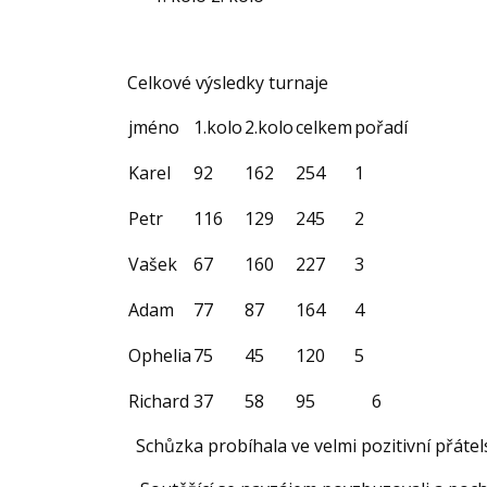
Celkové výsledky turnaje
jméno
1.kolo
2.kolo
celkem
pořadí
Karel
92
162
254
1
Petr
116
129
245
2
Vašek
67
160
227
3
Adam
77
87
164
4
Ophelia
75
45
120
5
Richard
37
58
95
6
Schůzka probíhala ve velmi pozitivní přáte