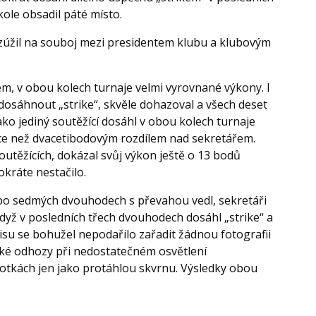
ole obsadil páté místo.
 zúžil na souboj mezi presidentem klubu a klubovým
em, v obou kolech turnaje velmi vyrovnané výkony. I
osáhnout „strike“, skvěle dohazoval a všech deset
o jediný soutěžící dosáhl v obou kolech turnaje
 více než dvacetibodovým rozdílem nad sekretářem.
outěžících, dokázal svůj výkon ještě o 13 bodů
okráte nestačilo.
ě po sedmých dvouhodech s převahou vedl, sekretáři
dyž v posledních třech dvouhodech dosáhl „strike“ a
pisu se bohužel nepodařilo zařadit žádnou fotografii
ické odhozy při nedostatečném osvětlení
otkách jen jako protáhlou skvrnu. Výsledky obou