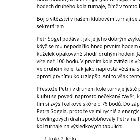
hodech druhého kola turnaje, čímž v tomto k
Boj o vítězství v našem klubovém turnaji se
sekretářem.
Petr Sogel podával, jak je jeho dobrým zvyk
když se mu nepodařilo hned prvním hodem d
kuželek opakovaně shodil druhým hodem. Jak
více než 100 bodů. V prvním kole zvítězil s
Ve druhém kole, tak jako naprostá většina s
oproti prvnímu kolu zlepšit. Ani to však tent
Přestože Petr i v druhém kole turnaje ješt
klubu se povedl naprosto nečekaný závěr, k
tím si zvýšil celkové skóre o 76 bodů. Do zá
Petra Sogela, protože velmi rychlé a energ
bowlingových drah zpodobňovaly Petra na f
kol turnaje na výsledkových tabulích:
kolo 2. kolo