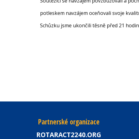
Soutěžící se navzájem povzbuzovali a poc
potleskem navzájem oceňovali svoje kvalit
Schůzku jsme ukončili těsně před 21 hodin
Partnerské organizace
ROTARACT2240.ORG