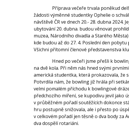
Příprava večeře trvala poněkud delší do
žádosti výměnné studentky Ophelie o schvále
návštěvě ČR ve dnech 20.- 28. dubna 2024. Je
ubytování 20. dubna. budou věnovat prohlí
muzea, Národního divadla a Starého Města)
kde budou až do 27. 4. Poslední den pobytu
Všichni přítomní členové představenstva klu
Hned po večeři jsme přešli k bowlingové
na dvě kola. Při něm nás hned svými prvním
americká studentka, která prokazovala, že 
Potvrdila nám, že bowling již hrála při setkání
velmi pomalém příchodu k bowlingové dráze
předchozího míření, se kupodivu jevil jako ú
v průběžném pořadí soutěžících dokonce stá
hru postupně snižovala, ale i přesto po úsp
v celkovém pořadí jen těsně o dva body za
dva dospělí rotariáni.