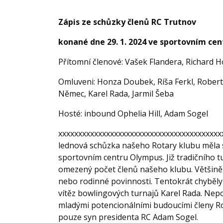
Zápis ze schůzky členů RC Trutnov
konané dne 29. 1. 2024 ve sportovním cent
Přítomní členové: Vašek Flandera, Richard H
Omluveni: Honza Doubek, Ríša Ferkl, Robert 
Němec, Karel Rada, Jarmil Šeba
Hosté: inbound Ophelia Hill, Adam Sogel
xxxxxxxxxxxxxxxxxxxxxxxxxxxxxxxxxxxxxxxxx
lednová schůzka našeho Rotary klubu měla s
sportovním centru Olympus. Již tradičního t
omezený počet členů našeho klubu. Většině 
nebo rodinné povinnosti. Tentokrát chyběly i
vítěz bowlingových turnajů Karel Rada. Nepo
mladými potencionálními budoucími členy R
pouze syn presidenta RC Adam Sogel.