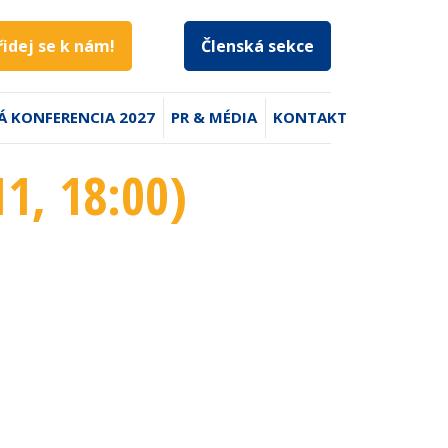
řidej se k nám!
Členská sekce
Á KONFERENCIA 2027
PR & MÉDIA
KONTAKT
11
, 18:00
)