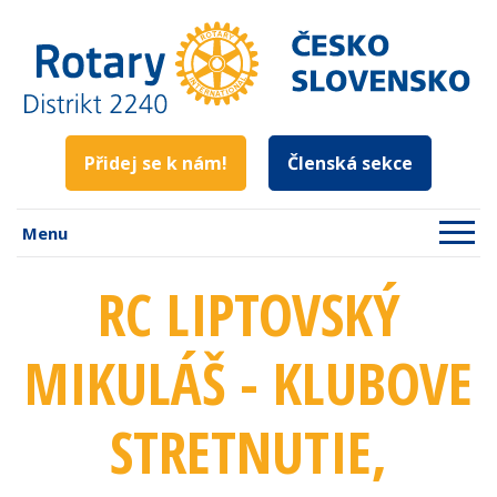
Přidej se k nám!
Členská sekce
Menu
RC LIPTOVSKÝ
MIKULÁŠ - KLUBOVE
STRETNUTIE,