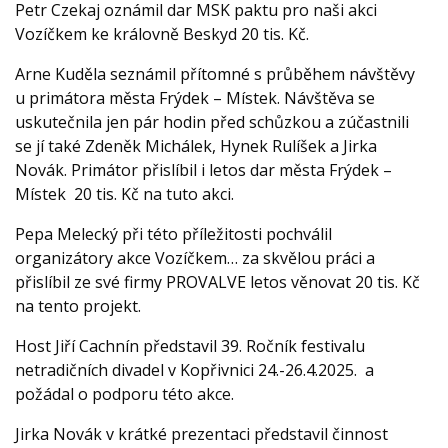
Petr Czekaj oznámil dar MSK paktu pro naši akci
Vozíčkem ke královně Beskyd 20 tis. Kč.
Arne Kuděla seznámil přítomné s průběhem návštěvy
u primátora města Frýdek – Místek. Návštěva se
uskutečnila jen pár hodin před schůzkou a zúčastnili
se jí také Zdeněk Michálek, Hynek Rulíšek a Jirka
Novák. Primátor přislíbil i letos dar města Frýdek –
Místek 20 tis. Kč na tuto akci.
Pepa Melecký při této příležitosti pochválil
organizátory akce Vozíčkem… za skvělou práci a
přislíbil ze své firmy PROVALVE letos věnovat 20 tis. Kč
na tento projekt.
Host Jiří Cachnín představil 39. Ročník festivalu
netradičních divadel v Kopřivnici 24.-26.4.2025. a
požádal o podporu této akce.
Jirka Novák v krátké prezentaci představil činnost