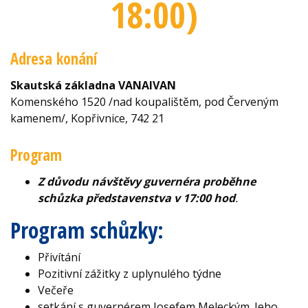
18:00
)
Adresa konání
Skautská základna VANAIVAN
Komenského 1520 /nad koupalištěm, pod Červeným
kamenem/, Kopřivnice, 742 21
Program
Z důvodu návštěvy guvernéra proběhne
schůzka představenstva v 17:00 hod
.
Program schůzky:
Přivítání
Pozitivní zážitky z uplynulého týdne
Večeře
setkání s guvernérem Josefem Meleckým. Jeho