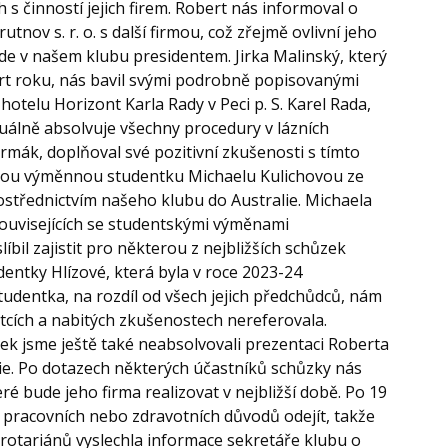
h s činností jejich firem. Robert nás informoval o
nov s. r. o. s další firmou, což zřejmě ovlivní jeho
de v našem klubu presidentem. Jirka Malinský, který
vrt roku, nás bavil svými podrobně popisovanými
otelu Horizont Karla Rady v Peci p. S. Karel Rada,
tuálně absolvuje všechny procedury v lázních
ermák, doplňoval své pozitivní zkušenosti s tímto
ývalou výměnnou studentku Michaelu Kulichovou ze
rostřednictvím našeho klubu do Australie. Michaela
souvisejících se studentskými výměnami
il zajistit pro některou z nejbližších schůzek
entky Hlízové, která byla v roce 2023-24
udentka, na rozdíl od všech jejich předchůdců, nám
tcích a nabitých zkušenostech nereferovala.
zek jsme ještě také neabsolvovali prezentaci Roberta
e. Po dotazech některých účastníků schůzky nás
é bude jeho firma realizovat v nejbližší době. Po 19
z pracovních nebo zdravotních důvodů odejít, takže
rotariánů vyslechla informace sekretáře klubu o