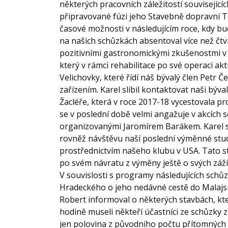
některých pracovních záležitostí souvisejícíc
připravované fúzi jeho Stavebně dopravní Trut
časové možnosti v následujícím roce, kdy bu
na našich schůzkách absentoval více než čt
pozitivními gastronomickými zkušenostmi v h
který v rámci rehabilitace po své operaci ak
Velichovky, které řídí náš bývalý člen Petr Č
zařízením. Karel slíbil kontaktovat naši b
Žacléře, která v roce 2017-18 vycestovala p
se v poslední době velmi angažuje v akcích 
organizovanými Jaromírem Barákem. Karel slíb
rovněž návštěvu naší poslední výměnné stud
prostřednictvím našeho klubu v USA. Tato st
po svém návratu z výměny ještě o svých záži
V souvislosti s programy následujících schů
Hradeckého o jeho nedávné cestě do Malajsi
Robert informoval o některých stavbách, kter
hodině museli někteří účastníci ze schůzky 
jen polovina z původního počtu přítomných 