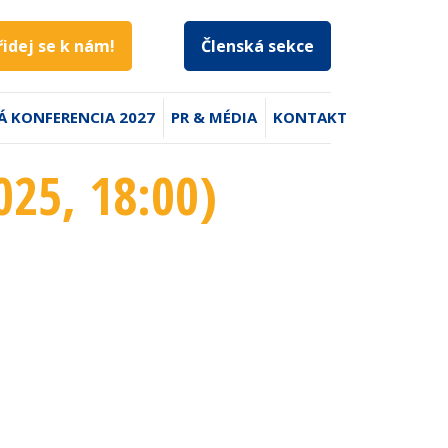
řidej se k nám!
Členská sekce
Á KONFERENCIA 2027
PR & MÉDIA
KONTAKT
025
, 18:00
)