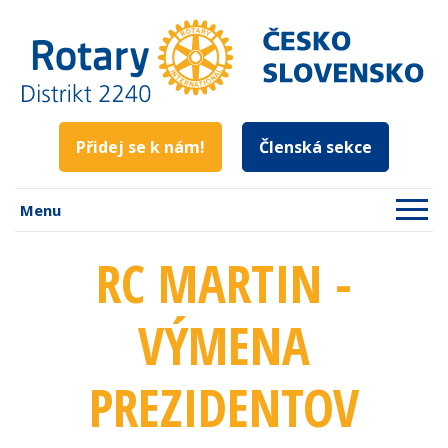
Přidej se k nám!
Členská sekce
Menu
RC MARTIN -
VÝMENA
PREZIDENTOV