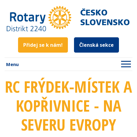
Přidej se k nám!
Členská sekce
Menu
RC FRÝDEK-MÍSTEK A
KOPŘIVNICE - NA
SEVERU EVROPY