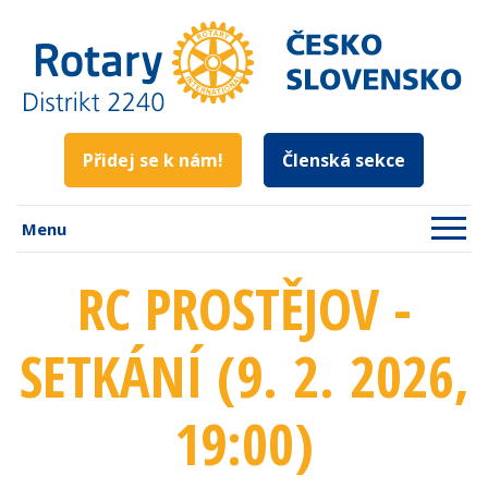
Přidej se k nám!
Členská sekce
Menu
RC PROSTĚJOV -
SETKÁNÍ (9. 2. 2026
,
19:00
)