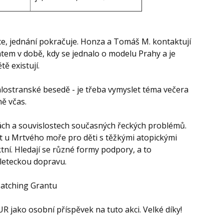
ce, jednání pokračuje. Honza a Tomáš M. kontaktují
tem v době, kdy se jednalo o modelu Prahy a je
tě existují.
alostranské besedě - je třeba vymyslet téma večera
ně včas.
nách a souvislostech současných řeckých problémů.
 u Mrtvého moře pro děti s těžkými atopickými
iktní. Hledají se různé formy podpory, a to
leteckou dopravu.
Matching Grantu
EUR jako osobní příspěvek na tuto akci. Velké díky!