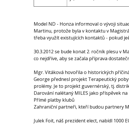
Model ND - Honza informoval o vývoji situa
Martinu, protože byla v kontaktu v Magistrá
třeba využít existujících kontaktů - pokud jeě
30.3.2012 se bude konat 2. ročník plesu v M
co nejdříve, aby se začala příprava dostateč
Mgr. Vitáková hovořila o historických příči
George přednesl projekt Terapeutický pobyt
prolémy. Je to projekt guvernérský, tj. distr
Darování nalétaný MILES jako příspěvek na 
Přímé platby klubů
Zahraniční partneři, kteří budou partnery 
Julek Foit, náš prezident elect, nabídl 1000 