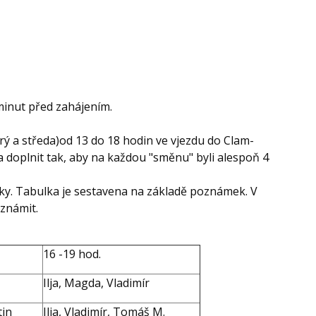
 minut před zahájením.
erý a středa)od 13 do 18 hodin ve vjezdu do Clam-
ba doplnit tak, aby na každou "směnu" byli alespoň 4
ky. Tabulka je sestavena na základě poznámek. V
oznámit.
16 -19 hod.
Ilja, Magda, Vladimír
tin
Ilja, Vladimír, Tomáš M.