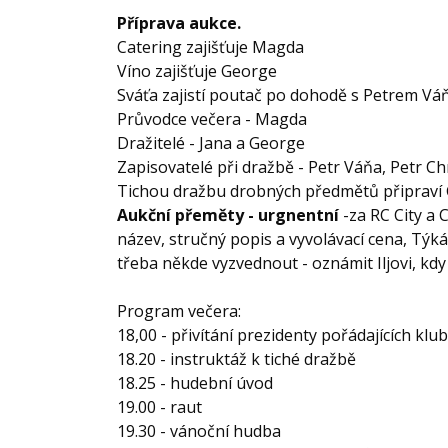
Příprava aukce.
Catering zajišťuje Magda
Víno zajišťuje George
Sváťa zajistí poutač po dohodě s Petrem Vá
Průvodce večera - Magda
Dražitelé - Jana a George
Zapisovatelé při dražbě - Petr Váňa, Petr Ch
Tichou dražbu drobných předmětů připraví 
Aukční přeměty - urgnentní
-za RC City a C
název, stručný popis a vyvolávací cena, Týká
třeba někde vyzvednout - oznámit Iljovi, kdy
Program večera:
18,00 - přivítání prezidenty pořádajících klubů
18.20 - instruktáž k tiché dražbě
18.25 - hudební úvod
19.00 - raut
19.30 - vánoční hudba