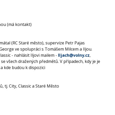
ňou (má kontakt)
mátal (RC Staré město), supervize Petr Pajas
George ve spolupráci s Tomášem Milcem a Iljou.
lassic - nahlásit Iljovi mailem -
Iljach@volny.cz
,
 se všech dražených předmětů. V případech, kdy je je
 a kde budou k dispozici
, tj. City, Classic a Staré Město