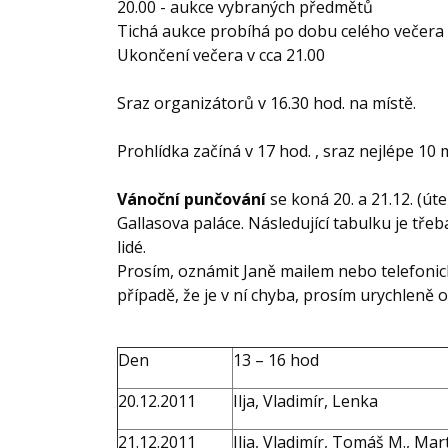
20.00 - aukce vybraných předmětů
Tichá aukce probíhá po dobu celého večera
Ukončení večera v cca 21.00
Sraz organizátorů v 16.30 hod. na místě.
Prohlídka začíná v 17 hod. , sraz nejlépe 10
Vánoční punčování
se koná 20. a 21.12. (út
Gallasova paláce. Následující tabulku je tře
lidé.
Prosím, oznámit Janě mailem nebo telefonic
případě, že je v ní chyba, prosím urychleně 
Den
13 – 16 hod
20.12.2011
Ilja, Vladimír, Lenka
21.12.2011
Ilja, Vladimír, Tomáš M., Mar