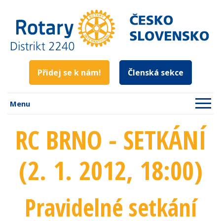
Přidej se k nám!
Členská sekce
Menu
RC BRNO - SETKÁNÍ
(2. 1. 2012
, 18:00
)
Pravidelné setkání