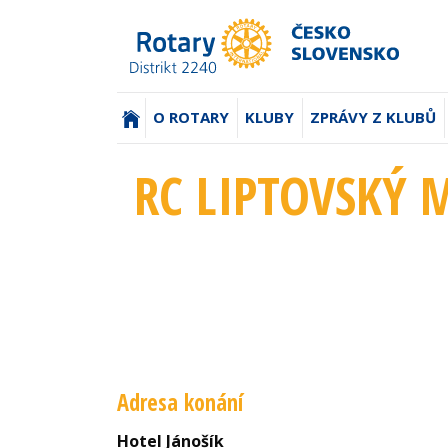
(AKTUÁLNÍ)
O ROTARY
KLUBY
ZPRÁVY Z KLUBŮ
RC LIPTOVSKÝ M
Adresa konání
Hotel Jánošík