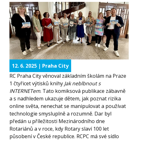
12. 6. 2025 | Praha City
RC Praha City věnoval základním školám na Praze
1 čtyřicet výtisků knihy
Jak neblbnout s
INTERNETem
. Tato komiksová publikace zábavně
a s nadhledem ukazuje dětem, jak poznat rizika
online světa, nenechat se manipulovat a používat
technologie smysluplně a rozumně.
Dar byl
předán u příležitosti Mezinárodního dne
Rotariánů a v roce, kdy Rotary slaví 100 let
působení v České republice. RCPC má své sídlo