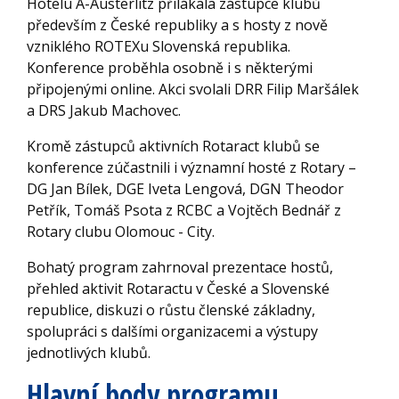
Hotelu A-Austerlitz přilákala zástupce klubů
především z České republiky a s hosty z nově
vzniklého ROTEXu Slovenská republika.
Konference proběhla osobně i s některými
připojenými online. Akci svolali DRR Filip Maršálek
a DRS Jakub Machovec.
Kromě zástupců aktivních Rotaract klubů se
konference zúčastnili i významní hosté z Rotary –
DG Jan Bílek, DGE Iveta Lengová, DGN Theodor
Petřík, Tomáš Psota z RCBC a Vojtěch Bednář z
Rotary clubu Olomouc - City.
Bohatý program zahrnoval prezentace hostů,
přehled aktivit Rotaractu v České a Slovenské
republice, diskuzi o růstu členské základny,
spolupráci s dalšími organizacemi a výstupy
jednotlivých klubů.
Hlavní body programu