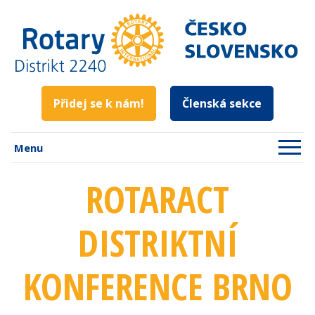
Přidej se k nám!
Členská sekce
Menu
ROTARACT
DISTRIKTNÍ
KONFERENCE BRNO