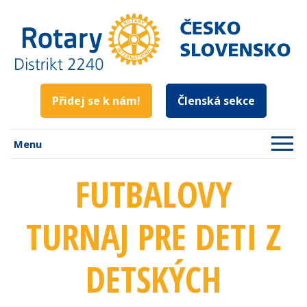
Přidej se k nám!
Členská sekce
Menu
FUTBALOVY
TURNAJ PRE DETI Z
DETSKÝCH