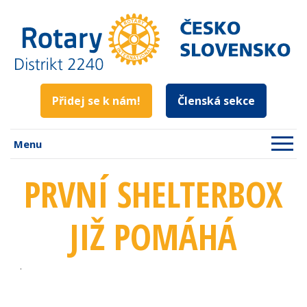
Přidej se k nám!
Členská sekce
Menu
PRVNÍ SHELTERBOX
JIŽ POMÁHÁ