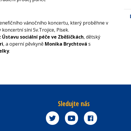
Benefičního vánočního koncertu, který proběhne v
koncertní síni Sv.Trojice, Písek.
z Ústavu sociální péče ve Zběšičkách
, dětský
ri
, a operní pěvkyně
Monika Brychtová
s
elky
.
Sledujte nás