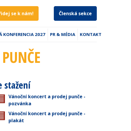
řidej se k nám!
Členská sekce
Á KONFERENCIA 2027
PR & MÉDIA
KONTAKT
 PUNČE
e stažení
Vánoční koncert a prodej punče -
pozvánka
Vánoční koncert a prodej punče -
plakát