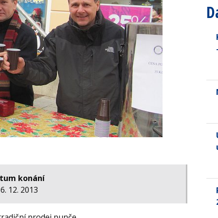
D
tum konání
6. 12. 2013
tradiční prodej punče