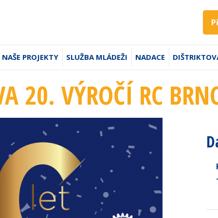
P
NAŠE PROJEKTY
SLUŽBA MLÁDEŽI
NADACE
DIŠTRIKTOV
A 20. VÝROČÍ RC BRN
D