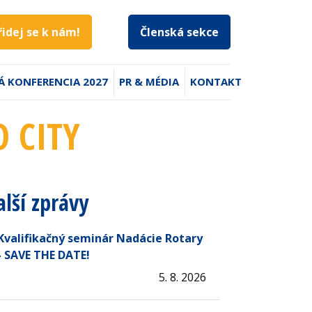
řidej se k nám!
Členská sekce
Á KONFERENCIA 2027
PR & MÉDIA
KONTAKT
O CITY
alší zprávy
Kvalifikačný seminár Nadácie Rotary
- SAVE THE DATE!
5. 8. 2026