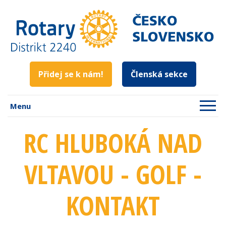
Přidej se k nám!
Členská sekce
Menu
RC HLUBOKÁ NAD
VLTAVOU - GOLF -
KONTAKT