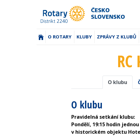
(AKTUÁLNÍ)
O ROTARY
KLUBY
ZPRÁVY Z KLUBŮ
RC 
O klubu
O klubu
Pravidelná setkání klubu:
Pondělí, 19:15 hodin jednou
v historickém objektu Hote