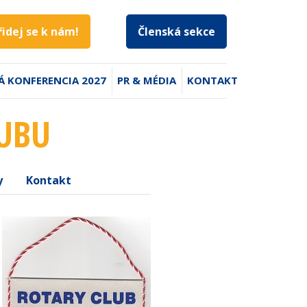
řidej se k nám!
Členská sekce
Á KONFERENCIA 2027
PR & MÉDIA
KONTAKT
LUBU
y
Kontakt