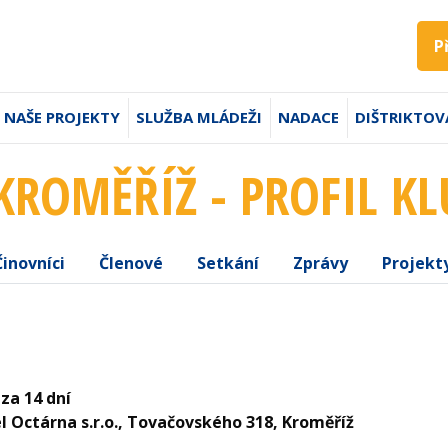
P
NAŠE PROJEKTY
SLUŽBA MLÁDEŽI
NADACE
DIŠTRIKTOV
KROMĚŘÍŽ - PROFIL K
Činovníci
Členové
Setkání
Zprávy
Projekt
 za 14 dní
l Octárna s.r.o., Tovačovského 318, Kroměříž