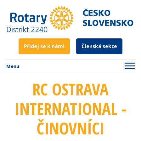
Přidej se k nám!
Členská sekce
Menu
RC OSTRAVA
INTERNATIONAL -
ČINOVNÍCI