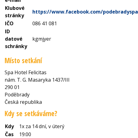
Klubové
https://www.facebook.com/podebradyspa
stránky
IČO
086 41 081
ID
datové
kgmjyer
schránky
Místo setkání
Spa Hotel Felicitas
nám. T. G. Masaryka 1437/III
290 01
Poděbrady
Česká republika
Kdy se setkáváme?
Kdy
1x za 14 dní, v úterý
Čas
19:00