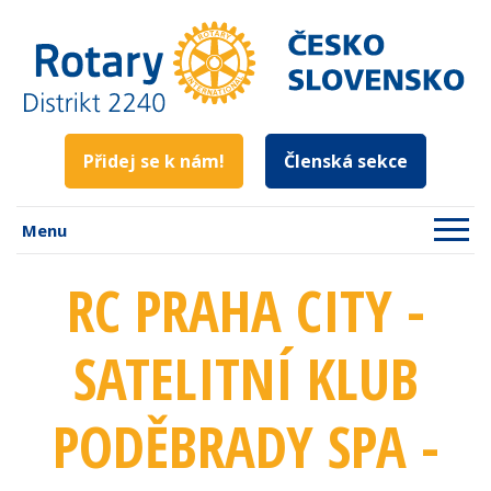
Přidej se k nám!
Členská sekce
Menu
RC PRAHA CITY -
SATELITNÍ KLUB
PODĚBRADY SPA -