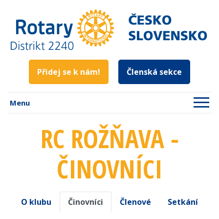
Přidej se k nám!
Členská sekce
Menu
RC ROŽŇAVA -
ČINOVNÍCI
O klubu
Činovníci
Členové
Setkání