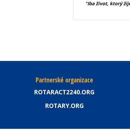
"Iba život, ktorý ži
Partnerské organizace
ROTARACT2240.ORG
ROTARY.ORG