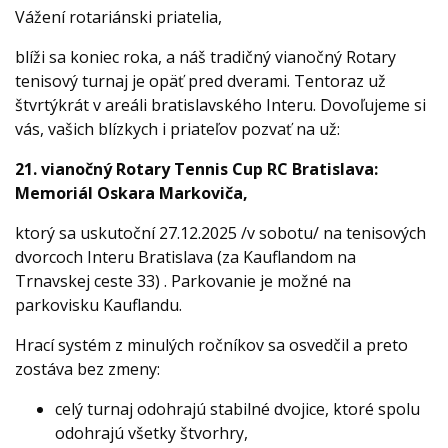
Vážení rotariánski priatelia,
blíži sa koniec roka, a náš tradičný vianočný Rotary
tenisový turnaj je opäť pred dverami. Tentoraz už
štvrtýkrát v areáli bratislavského Interu. Dovoľujeme si
vás, vašich blízkych i priateľov pozvať na už:
21. vianočný Rotary Tennis Cup RC Bratislava:
Memoriál Oskara Markoviča,
ktorý sa uskutoční 27.12.2025 /v sobotu/ na tenisových
dvorcoch Interu Bratislava (za Kauflandom na
Trnavskej ceste 33) . Parkovanie je možné na
parkovisku Kauflandu.
Hrací systém z minulých ročníkov sa osvedčil a preto
zostáva bez zmeny:
celý turnaj odohrajú stabilné dvojice, ktoré spolu
odohrajú všetky štvorhry,