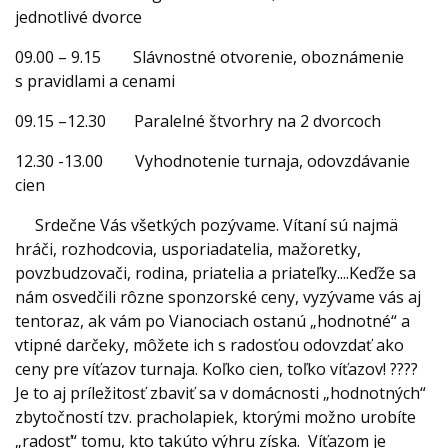
jednotlivé dvorce
09.00 – 9.15 Slávnostné otvorenie, oboznámenie
s pravidlami a cenami
09.15 –12.30 Paralelné štvorhry na 2 dvorcoch
12.30 -13.00 Vyhodnotenie turnaja, odovzdávanie
cien
Srdečne Vás všetkých pozývame. Vítaní sú najmä
hráči, rozhodcovia, usporiadatelia, mažoretky,
povzbudzovači, rodina, priatelia a priateľky....Keďže sa
nám osvedčili rôzne sponzorské ceny, vyzývame vás aj
tentoraz, ak vám po Vianociach ostanú „hodnotné“ a
vtipné darčeky, môžete ich s radosťou odovzdať ako
ceny pre víťazov turnaja. Koľko cien, toľko víťazov! ????
Je to aj príležitosť zbaviť sa v domácnosti „hodnotných“
zbytočností tzv. pracholapiek, ktorými možno urobíte
„radosť“ tomu, kto takúto výhru získa. Víťazom je