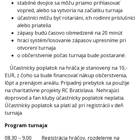
stabilné dvojice sa môžu priamo prihlasovať
vopred, alebo sa vytvoria na začiatku turnaja
účastníci môžu byť rotariáni, ich rodinní príslušníci
alebo priatelia
zápasy budú časovo obmedzené na 20 minút
hrací systém/losovanie zápasov upresníme pri
otvorení turnaja
o občerstvenie počas turnaja bude postarané.
Účastnícky poplatok na hráča je stanovený na 10,-
EUR, z čoho sa bude financovať nákup občerstvenia,
lôpt a prenájom areálu. Prípadný prebytok sa použije
na charitatívne projekty RC Bratislava. Nehrajúci
doprovod a fan kluby účastnícky poplatok neplatia.
Účastnícky poplatok sa platí až pri registrácii v deň
turnaja.
Program turnaja
:
08.30 – 9.00 Registrácia hráčov, rozdelenie na