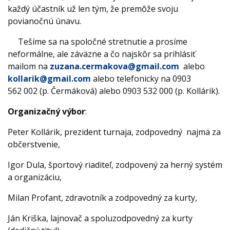
každý účastník už len tým, že premôže svoju
povianočnú únavu.
Tešíme sa na spoločné stretnutie a prosíme
neformálne, ale záväzne a čo najskôr sa prihlásiť
mailom na
zuzana.cermakova@gmail.com
alebo
kollarik@gmail.com
alebo telefonicky na 0903
562 002 (p. Čermáková) alebo 0903 532 000 (p. Kollárik).
Organizačný výbor
:
Peter Kollárik, prezident turnaja, zodpovedný najmä za
občerstvenie,
Igor Dula, športový riaditeľ, zodpovený za herný systém
a organizáciu,
Milan Profant, zdravotník a zodpovedný za kurty,
Ján Kriška, lajnovač a spoluzodpovedný za kurty