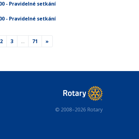
:00
- Pravidelné setkání
:00
- Pravidelné setkání
2
3
…
71
»
© 2008–2026 Rotary