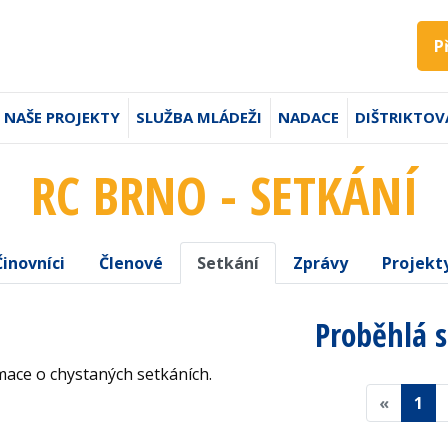
P
NAŠE PROJEKTY
SLUŽBA MLÁDEŽI
NADACE
DIŠTRIKTOV
RC BRNO - SETKÁNÍ
Činovníci
Členové
Setkání
Zprávy
Projekt
Proběhlá 
ace o chystaných setkáních.
«
1