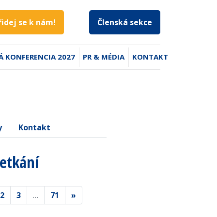
řidej se k nám!
Členská sekce
Á KONFERENCIA 2027
PR & MÉDIA
KONTAKT
y
Kontakt
setkání
2
3
…
71
»