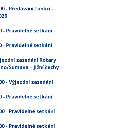
:00
- Předávání funkcí -
026
0
- Pravidelné setkání
0
- Pravidelné setkání
Výjezdní zasedání Rotary
pno/Šumava – Jižní čechy
:00
- Výjezdní zasedání
0
- Pravidelné setkání
:00
- Pravidelné setkání
:00
- Pravidelné setkání