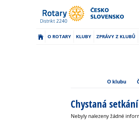
(AKTUÁLNÍ)
O ROTARY
KLUBY
ZPRÁVY Z KLUBŮ
O klubu
Chystaná setkání
Nebyly nalezeny žádné inform