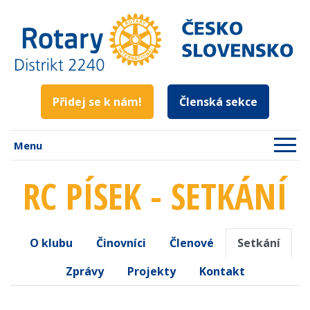
Přidej se k nám!
Členská sekce
Menu
RC PÍSEK - SETKÁNÍ
O klubu
Činovníci
Členové
Setkání
Zprávy
Projekty
Kontakt