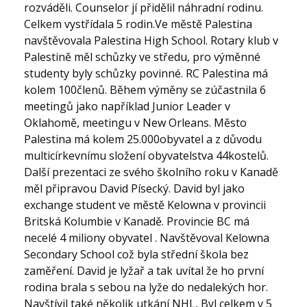
rozváděli. Counselor jí přidělil náhradní rodinu.
Celkem vystřídala 5 rodin.Ve městě Palestina
navštěvovala Palestina High School. Rotary klub v
Palestině měl schůzky ve středu, pro výměnné
studenty byly schůzky povinné. RC Palestina má
kolem 100členů. Během výměny se zúčastnila 6
meetingů jako například Junior Leader v
Oklahomě, meetingu v New Orleans. Město
Palestina má kolem 25.000obyvatel a z důvodu
multicírkevnímu složení obyvatelstva 44kostelů.
Další prezentaci ze svého školního roku v Kanadě
měl připravou David Písecký. David byl jako
exchange student ve městě Kelowna v provincii
Britská Kolumbie v Kanadě. Provincie BC má
necelé 4 miliony obyvatel . Navštěvoval Kelowna
Secondary School což byla střední škola bez
zaměření. David je lyžař a tak uvítal že ho první
rodina brala s sebou na lyže do nedalekých hor.
Navštívil také několik utkání NHL, Byl celkem v 5