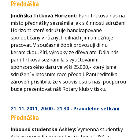
Přednáška
Jindřiška Trtková Horizont:
Paní Trtková nás na
místo přednášky seznámila jak s činností sdružení
Horizont které sdružuje handicapované
spoluobčany v různých dílnách jim umožňuje
pracovat. V současné době provozují dílnu
keramickou, šítí, výrobky ze dřeva atd. Dála nás
paní Trtková seznámila s vyúčtováním
sponzorského daru ve výši 25.000,- který jsme
sdružení v letošním roce předali. Paní ředitelka
zároveň přislíbila, že v souvislosti s naší podporou
bude prezentovat náš Rotary klub v tisku.
21. 11. 2011
, 20:00 - 21:30
- Pravidelné setkání
Přednáška
Inbound studentka Ashley:
Výměnná studentky
Ashley provedla prezentaci na téma "USA a