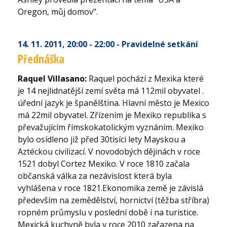
Oregon, můj domov".
14. 11. 2011
, 20:00 - 22:00
- Pravidelné setkání
Přednáška
Raquel Villasano:
Raquel pochází z Mexika které
je 14 nejlidnatější zemí světa má 112mil obyvatel .
úřední jazyk je španělština. Hlavní město je Mexico
má 22mil obyvatel. Zřízením je Mexiko republika s
převažujícím římskokatolickým vyznáním. Mexiko
bylo osídleno již před 30tisíci lety Mayskou a
Aztéckou civilizací. V novodobých dějinách v roce
1521 dobyl Cortez Mexiko. V roce 1810 začala
občanská válka za nezávislost která byla
vyhlášena v roce 1821.Ekonomika země je závislá
především na zemědělství, hornictví (těžba stříbra)
ropném průmyslu v poslední době i na turistice.
Mexická kuchyně byla v roce 2010 zařazena na