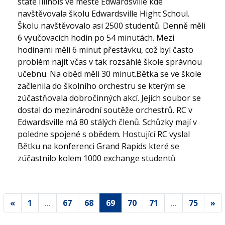
státě Illinois ve městě Edwardsville kde
navštěvovala školu Edwardsville Hight Schoul.
Školu navštěvovalo asi 2500 studentů. Denně měli
6 vyučovacích hodin po 54 minutách. Mezi
hodinami měli 6 minut přestávku, což byl často
problém najít včas v tak rozsáhlé škole správnou
učebnu. Na oběd měli 30 minut.Bětka se ve škole
začlenila do školního orchestru se kterým se
zúčastňovala dobročinných akcí. Jejích soubor se
dostal do mezinárodní soutěže orchestrů. RC v
Edwardsville má 80 stálých členů. Schůzky mají v
poledne spojené s obědem. Hostující RC vyslal
Bětku na konferenci Grand Rapids které se
zúčastnilo kolem 1000 exchange studentů
«
1
…
67
68
69
70
71
…
75
»