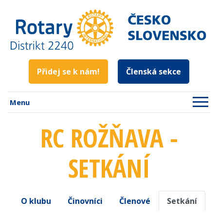
Přidej se k nám!
Členská sekce
Menu
RC ROŽŇAVA -
SETKÁNÍ
O klubu
Činovníci
Členové
Setkání