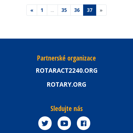
«
1
…
35
36
37
»
Partnerské organizace
ROTARACT2240.ORG
ROTARY.ORG
Sledujte nás