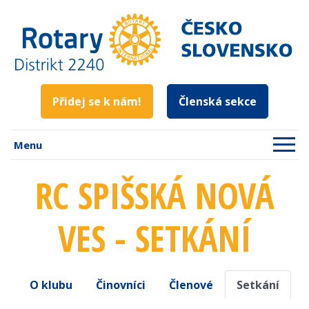
Přidej se k nám!
Členská sekce
Menu
RC SPIŠSKÁ NOVÁ
VES - SETKÁNÍ
O klubu
Činovníci
Členové
Setkání