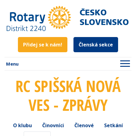
Přidej se k nám!
Členská sekce
Menu
RC SPIŠSKÁ NOVÁ
VES - ZPRÁVY
O klubu
Činovníci
Členové
Setkání