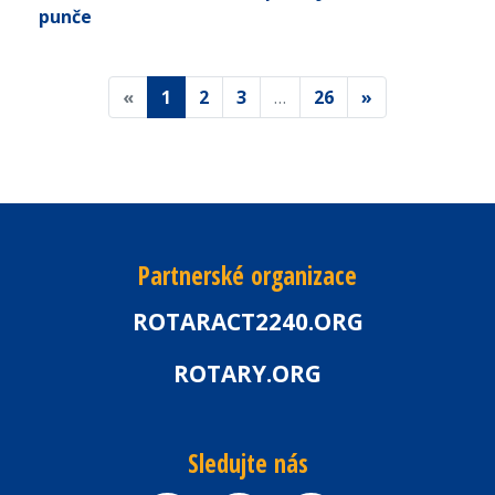
punče
«
1
2
3
…
26
»
Partnerské organizace
ROTARACT2240.ORG
ROTARY.ORG
Sledujte nás