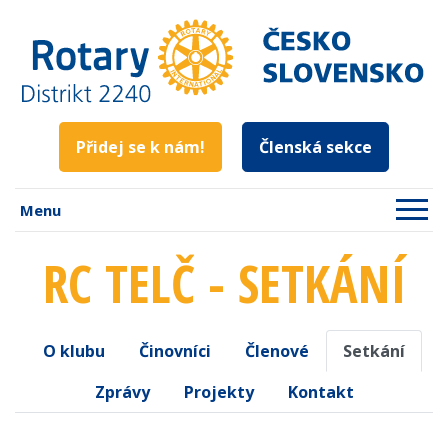
Přidej se k nám!
Členská sekce
Menu
RC TELČ - SETKÁNÍ
O klubu
Činovníci
Členové
Setkání
Zprávy
Projekty
Kontakt