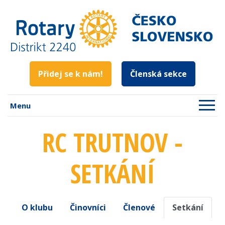
Přidej se k nám!
Členská sekce
Menu
RC TRUTNOV -
SETKÁNÍ
O klubu
Činovníci
Členové
Setkání