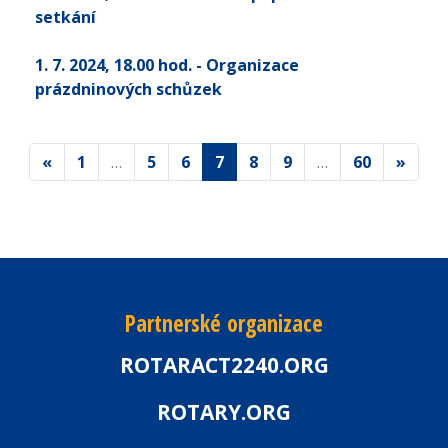
setkání
1. 7. 2024
, 18.00 hod.
- Organizace
prázdninových schůzek
«
1
…
5
6
7
8
9
…
60
»
Partnerské organizace
ROTARACT2240.ORG
ROTARY.ORG