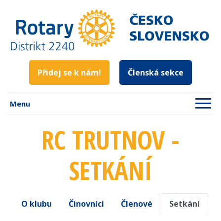
Přidej se k nám!
Členská sekce
Menu
RC TRUTNOV -
SETKÁNÍ
O klubu
Činovníci
Členové
Setkání