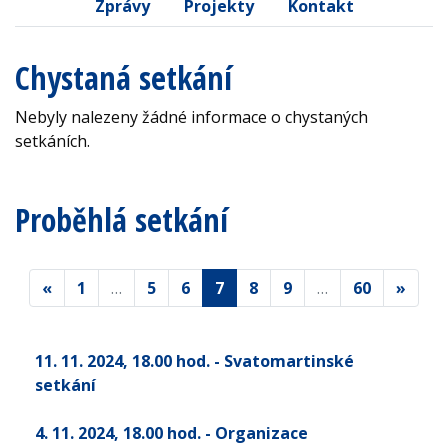
Zprávy
Projekty
Kontakt
Chystaná setkání
Nebyly nalezeny žádné informace o chystaných
setkáních.
Proběhlá setkání
«
1
…
5
6
7
8
9
…
60
»
11. 11. 2024
, 18.00 hod.
- Svatomartinské
setkání
4. 11. 2024
, 18.00 hod.
- Organizace