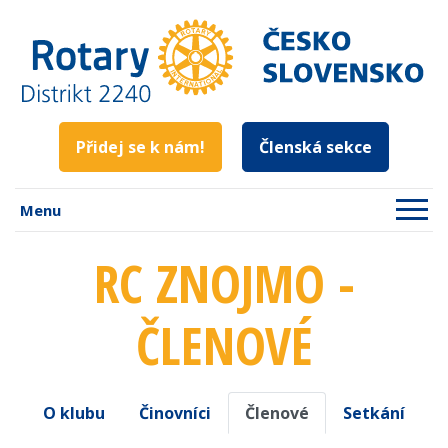
Přidej se k nám!
Členská sekce
Menu
RC ZNOJMO -
ČLENOVÉ
O klubu
Činovníci
Členové
Setkání