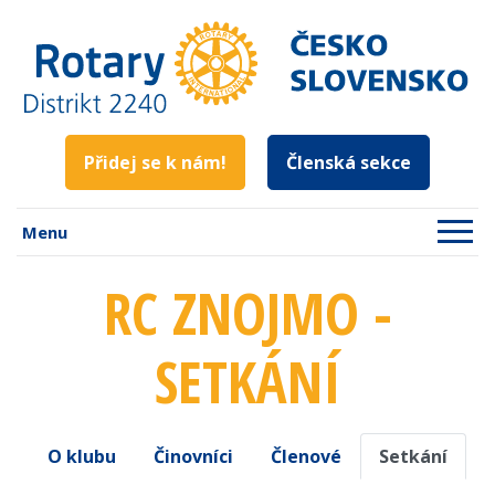
Přidej se k nám!
Členská sekce
Menu
RC ZNOJMO -
SETKÁNÍ
O klubu
Činovníci
Členové
Setkání