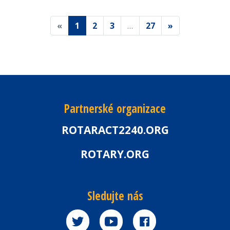
«
1
2
3
…
27
»
Partnerské organizace
ROTARACT2240.ORG
ROTARY.ORG
Sledujte nás