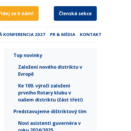
řidej se k nám!
Členská sekce
Á KONFERENCIA 2027
PR & MÉDIA
KONTAKT
Top novinky
Založení nového distriktu v
Evropě
Ke 100. výročí založení
prvního Rotary klubu v
našem distriktu (část třetí)
Predstavujeme dištriktový tím
Noví asistenti guvernéra v
roku 2024/2025