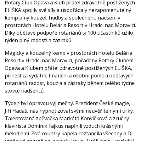
Rotary Club Opava a Klub přátel zdravotně postižených
ELIŠKA spojily své síly a uspořádaly nezapomenutelný
kemp plný kouzel, hudby a společného nadšení v
prostorách Hotelu Belária Resort v Hradci nad Moravicí.
Díky obětavé podpoře rotariánů si 100 účastníků užilo
týden plný radosti a zázraků.
Magický a kouzelný kemp v prostorách Hotelu Belária
Resort v Hradci nad Moravicí, pořádaný Rotary Clubem
Opava a Klubem přátel zdravotně postižených ELIŠKA,
přinesl za vydatné finanční a osobní pomoci obětavých
rotariánů radost, kouzla a zázraky během celého týdne
stovce nadšenců.
Týden byl opravdu výjimečný. Prezident České magie,
Jiří Hadaš, nás hypnotizoval svými neuvěřitelnými triky.
Talentovaná zpěvačka Markéta Konvičková a zručný
klavírista Dominik Fajkus naplnili vzduch krásnými
melodiemi. Živá country kapela roztančila všechny a DJ