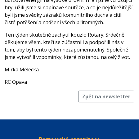
udržoval energii na vysoké úrovni. Hráli jsme vzrušující
hry, užili jsme si napínavé soutěže, a co je nejdůležitější,
byli jsme svědky zázraků komunitního ducha a cítili
čisté potěšení a nadšení všech přítomných.
Ten týden skutečně zachytil kouzlo Rotary. Srdečně
děkujeme všem, kteří se zúčastnili a podpořili nás v
tom, aby byl tento týden nezapomenutelný. Společně
jsme vytvořili vzpomínky, které zůstanou na celý život.
Mirka Melecká
RC Opava
Zpět na newsletter