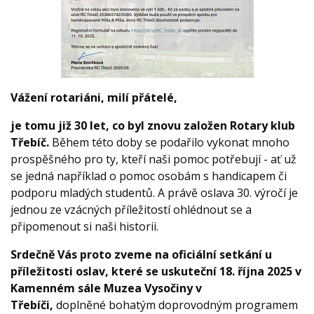
Vážení rotariáni, milí přátelé,
je tomu již 30 let, co byl znovu založen Rotary klub
Třebíč.
Během této doby se podařilo vykonat mnoho
prospěšného pro ty, kteří naši pomoc potřebují - ať už
se jedná například o pomoc osobám s handicapem či
podporu mladých studentů. A právě oslava 30. výročí je
jednou ze vzácných příležitostí ohlédnout se a
připomenout si naši historii.
Srdečně Vás proto zveme na oficiální setkání u
příležitosti oslav, které se uskuteční 18. října 2025 v
Kamenném sále Muzea Vysočiny v
Třebíči,
doplněné bohatým doprovodným programem