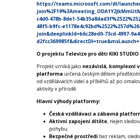
https://teams.microsoft.com/dl/launch
join%2F19%3Ameeting_ODA1Y2JkMmUt
c4d0-478b-8de1-54b35a8dad3f%2522%25
48f5-b9fc-e1178e4c92bd%2522%257d%2
join&deeplinkId=b6c28ed0-73cd-4997-9a4
d2fcc369985f&directDl=true&msLaunch
O projektu Televize pro děti KIKI STUDIO
Projekt vzniká jako
nezávislá, komplexní 
platforma
určená českým dětem předškolní
od vzdělávacích videí a příběhů až po omalová
aktivity v přírodě.
Hlavní výhody platformy:
Česká vzdělávací a zábavná platfo
Aktivní zapojení dítěte
, nejen sledov
pohybu.
Bezpečné prostředí
bez reklam, sledov