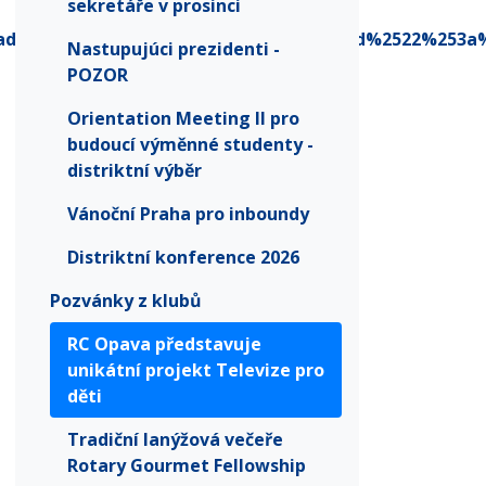
sekretáře v prosinci
.v2%2F0%3Fcontext%3D%257b%2522Tid%2522%253a%
Nastupujúci prezidenti -
POZOR
Orientation Meeting II pro
budoucí výměnné studenty -
distriktní výběr
Vánoční Praha pro inboundy
Distriktní konference 2026
Pozvánky z klubů
RC Opava představuje
unikátní projekt Televize pro
děti
Tradiční lanýžová večeře
Rotary Gourmet Fellowship