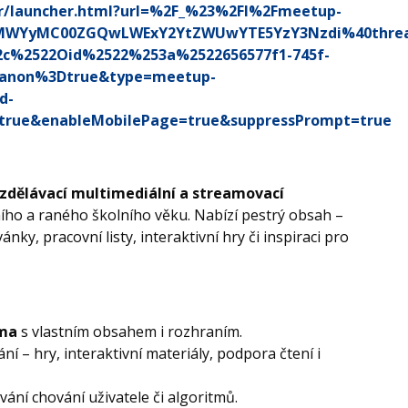
er/launcher.html?url=%2F_%23%2Fl%2Fmeetup-
MWYyMC00ZGQwLWExY2YtZWUwYTE5YzY3Nzdi%40thread
2c%2522Oid%2522%253a%2522656577f1-745f-
6anon%3Dtrue&type=meetup-
d-
=true&enableMobilePage=true&suppressPrompt=true
vzdělávací multimediální a streamovací
ho a raného školního věku. Nabízí pestrý obsah –
nky, pracovní listy, interaktivní hry či inspiraci pro
rma
s vlastním obsahem i rozhraním.
ání – hry, interaktivní materiály, podpora čtení i
ání chování uživatele či algoritmů.