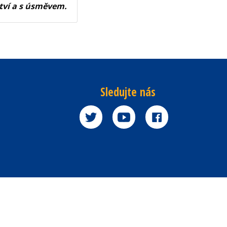
tví a s úsměvem.
Sledujte nás