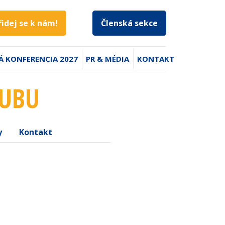
řidej se k nám!
Členská sekce
Á KONFERENCIA 2027
PR & MÉDIA
KONTAKT
LUBU
y
Kontakt