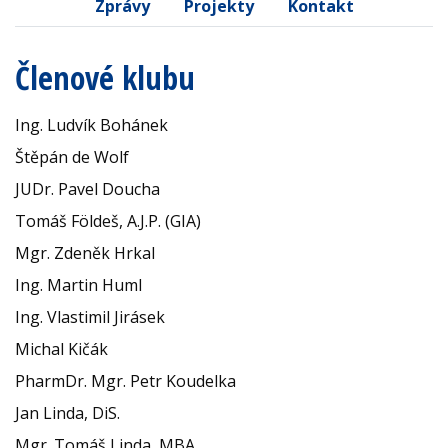
Zprávy
Projekty
Kontakt
Členové klubu
Ing. Ludvík Bohánek
Štěpán de Wolf
JUDr. Pavel Doucha
Tomáš Földeš, A.J.P. (GIA)
Mgr. Zdeněk Hrkal
Ing. Martin Huml
Ing. Vlastimil Jirásek
Michal Kičák
PharmDr. Mgr. Petr Koudelka
Jan Linda, DiS.
Mgr. Tomáš Linda, MBA