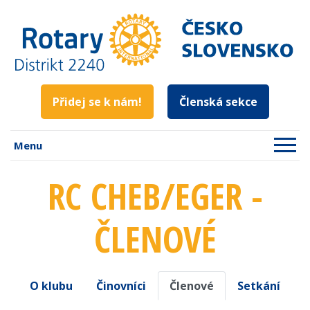
Přidej se k nám!
Členská sekce
Menu
RC CHEB/EGER -
ČLENOVÉ
O klubu
Činovníci
Členové
Setkání