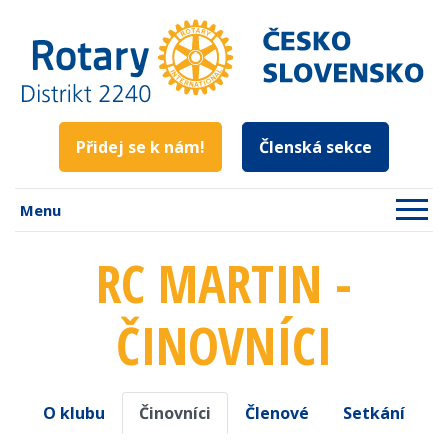
Přidej se k nám!
Členská sekce
Menu
RC MARTIN -
ČINOVNÍCI
O klubu
Činovníci
Členové
Setkání