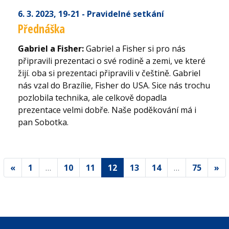
6. 3. 2023
, 19-21
- Pravidelné setkání
Přednáška
Gabriel a Fisher:
Gabriel a Fisher si pro nás
připravili prezentaci o své rodině a zemi, ve které
žijí. oba si prezentaci připravili v češtině. Gabriel
nás vzal do Brazílie, Fisher do USA. Sice nás trochu
pozlobila technika, ale celkově dopadla
prezentace velmi dobře. Naše poděkování má i
pan Sobotka.
«
1
…
10
11
12
13
14
…
75
»