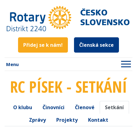
Přidej se k nám!
Členská sekce
Menu
RC PÍSEK - SETKÁNÍ
O klubu
Činovníci
Členové
Setkání
Zprávy
Projekty
Kontakt