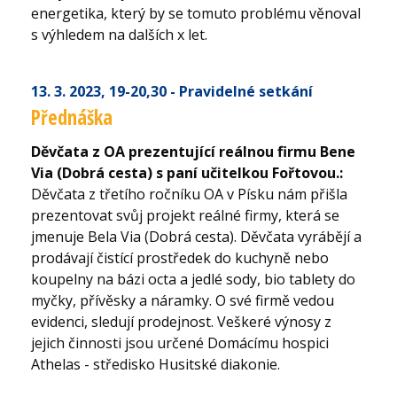
energetika, který by se tomuto problému věnoval
s výhledem na dalších x let.
13. 3. 2023
, 19-20,30
- Pravidelné setkání
Přednáška
Děvčata z OA prezentující reálnou firmu Bene
Via (Dobrá cesta) s paní učitelkou Fořtovou.:
Děvčata z třetího ročníku OA v Písku nám přišla
prezentovat svůj projekt reálné firmy, která se
jmenuje Bela Via (Dobrá cesta). Děvčata vyrábějí a
prodávají čistící prostředek do kuchyně nebo
koupelny na bázi octa a jedlé sody, bio tablety do
myčky, přívěsky a náramky. O své firmě vedou
evidenci, sledují prodejnost. Veškeré výnosy z
jejich činnosti jsou určené Domácímu hospici
Athelas - středisko Husitské diakonie.