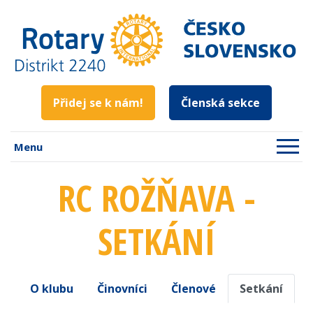
Přidej se k nám!
Členská sekce
Menu
RC ROŽŇAVA -
SETKÁNÍ
O klubu
Činovníci
Členové
Setkání