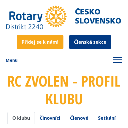
Přidej se k nám!
Členská sekce
Menu
RC ZVOLEN - PROFIL
KLUBU
O klubu
Činovníci
Členové
Setkání