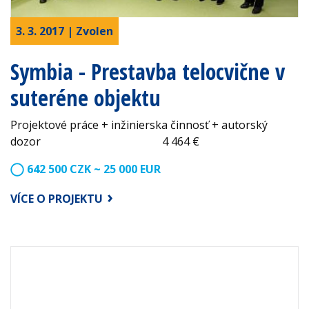
3. 3. 2017 | Zvolen
Symbia - Prestavba telocvične v
suteréne objektu
Projektové práce + inžinierska činnosť + autorský
dozor 4 464 €
642 500 CZK ~ 25 000 EUR
VÍCE O PROJEKTU