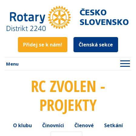
Přidej se k nám!
Členská sekce
Menu
RC ZVOLEN -
PROJEKTY
O klubu
Činovníci
Členové
Setkání