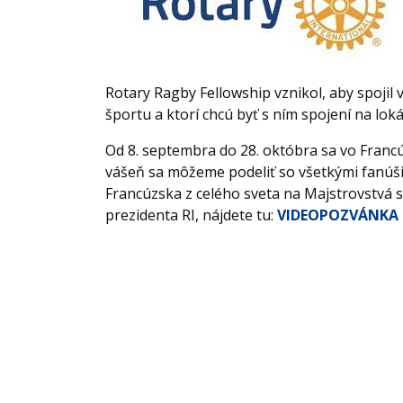
Rotary Ragby Fellowship vznikol, aby spojil 
športu a ktorí chcú byť s ním spojení na lok
Od 8. septembra do 28. októbra sa vo Franc
vášeň sa môžeme podeliť so všetkými fanúšik
Francúzska z celého sveta na Majstrovstvá 
prezidenta RI, nájdete tu:
VIDEOPOZVÁNKA