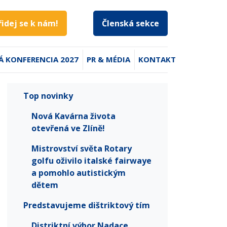
řidej se k nám!
Členská sekce
Á KONFERENCIA 2027
PR & MÉDIA
KONTAKT
Top novinky
Nová Kavárna života
otevřená ve Zlíně!
Mistrovství světa Rotary
golfu oživilo italské fairwaye
a pomohlo autistickým
dětem
Predstavujeme dištriktový tím
Distriktní výbor Nadace