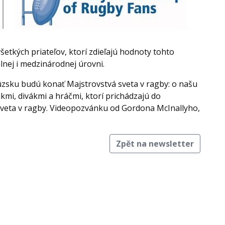
všetkých priateľov, ktorí zdieľajú hodnoty tohto
álnej i medzinárodnej úrovni.
úzsku budú konať Majstrovstvá sveta v ragby: o našu
mi, divákmi a hráčmi, ktorí prichádzajú do
sveta v ragby. Videopozvánku od Gordona McInallyho,
Zpět na newsletter