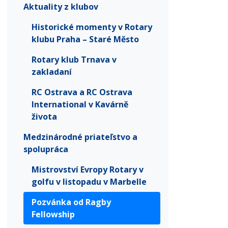
Aktuality z klubov
Historické momenty v Rotary
klubu Praha – Staré Město
Rotary klub Trnava v
zakladaní
RC Ostrava a RC Ostrava
International v Kavárně
života
Medzinárodné priateľstvo a
spolupráca
Mistrovství Evropy Rotary v
golfu v listopadu v Marbelle
Pozvánka od Ragby
Fellowship