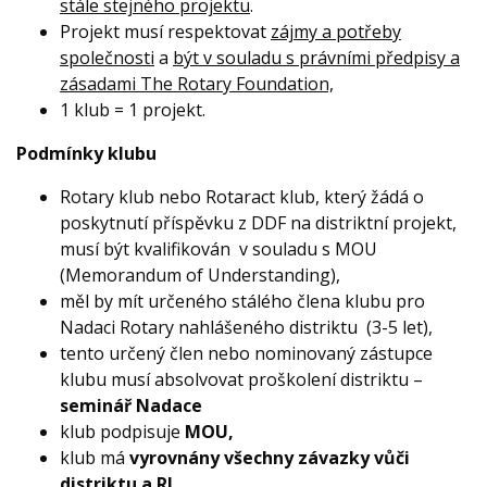
stále stejného projektu
.
Projekt musí respektovat
zájmy a potřeby
společnosti
a
být v souladu s právními předpisy a
zásadami The Rotary Foundation,
1 klub = 1 projekt.
Podmínky klubu
Rotary klub nebo Rotaract klub, který žádá o
poskytnutí příspěvku z DDF na distriktní projekt,
musí být kvalifikován v souladu s MOU
(Memorandum of Understanding),
měl by mít určeného stálého člena klubu pro
Nadaci Rotary nahlášeného distriktu (3-5 let),
tento určený člen nebo nominovaný zástupce
klubu musí absolvovat proškolení distriktu –
seminář Nadace
klub podpisuje
MOU,
klub má
vyrovnány všechny závazky vůči
distriktu a RI,