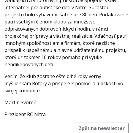
vonkajších a vnútorných priestorov Spojenej školy
internátnej pre autistické deti v Nitre. Súčasťou
projektu bolo vybavenie šatne pre 80 detí. Poďakovanie
patrí všetkým členom klubu za množstvo
odpracovaných dobrovoľníckych hodín, v rámci
projekčnej prípravy a vlastnej realizácie. Vďačnosť patrí
mnohým spoločnostiam a firmám, ktoré nezištne
prispeli k úspešnému a hlavne udržateľnému projektu,
ktorý už takmer 10 rokov pomáha pri výuke
hendikepovaných detí.
Verím, že klub zostane ešte dlhé roky verný
myšlienkam Rotary a prispeje k pomoci a ľudskosti vo
svojej komunite.
Martin Svoreň
Prezident RC Nitra
Zpět na newsletter