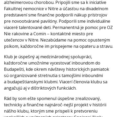
alzheimerovou chorobou. Pripojili sme sa k iniciatíve
Fakultnej nemocnice v Nitre a účasťou na divadelnom
predstavení sme finančne podporili nákup prístrojov
pre novootvárané pavilóny. Podporili sme individuálne
viaceré talentované deti. Permanentná je pomoc pre OZ
Nie rakovine a Comin – kontaktné miesto pre
utečencov v Nitre. Nezabúdame na pomoc opusteným
psíkom, každoročne im prispejeme na opateru a stravu.
Klub je úspešný aj medzinárodnej spolupráci,
každoročne umožníme vycestovať inboundom do
Budapešti, kde okrem návštevy historických pamiatok
sú organizované stretnutia s tamojšími inboundmi
a budapeštianskymi klubmi. Viacerí členovia klubu sa
angažujú aj v dištriktových funkciách.
Rád by som ešte spomenul úspešne zrealizovaný,
technicky a finančne najnároč-nejší projekt v histórii
nášho klubu, ktorým sme prispeli k pretvoreniu