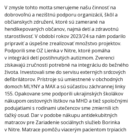
V zmysle tohto motta smerujeme našu činnosť na
dobrovoľnú a nezištnú podporu organizácií, škôl a
občianskych združení, ktoré sú zamerané na
hendikepovaných občanov, najmä detí a zdravotnú
starostlivosť. V období rokov 2023/24 sa nám podarilo
pripraviť a úspešne zrealizovať množstvo projektov.
Podporili sme OZ Lienka v Nitre, ktoré pomáha
v integrácii detí postihnutých autizmom. Zverenci
získavajú zručnosti potrebné na integráciu do bežného
života. Investovali sme do servisu externých srdcových
defibrilátorov. Prístroje sú umiestnené v obchodných
domoch MLYNY a MAX a sú súčasťou záchrannej linky
155. Opakovane sme podporili ukrajinských školákov
nákupom cestovných lístkov na MHD a tiež spoločnými
podujatiami s rodinami utečencov sme zmiernili ich
ťažký osud. Dar v podobe nákupu antidekubitných
matracov pre Zariadenie sociálnych služieb Borinka
v Nitre. Matrace pomôžu viacerým pacientom trpiacich