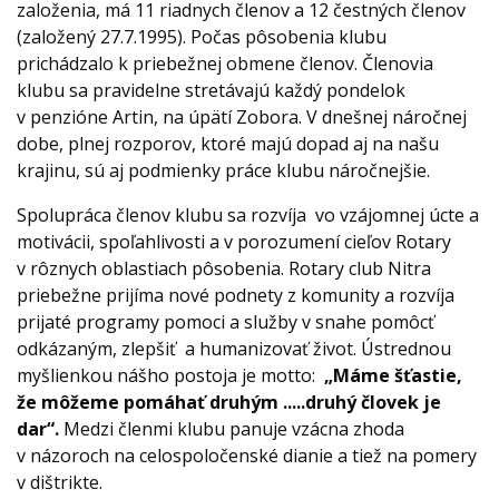
založenia, má 11 riadnych členov a 12 čestných členov
(založený 27.7.1995). Počas pôsobenia klubu
prichádzalo k priebežnej obmene členov. Členovia
klubu sa pravidelne stretávajú každý pondelok
v penzióne Artin, na úpätí Zobora. V dnešnej náročnej
dobe, plnej rozporov, ktoré majú dopad aj na našu
krajinu, sú aj podmienky práce klubu náročnejšie.
Spolupráca členov klubu sa rozvíja vo vzájomnej úcte a
motivácii, spoľahlivosti a v porozumení cieľov Rotary
v rôznych oblastiach pôsobenia. Rotary club Nitra
priebežne prijíma nové podnety z komunity a rozvíja
prijaté programy pomoci a služby v snahe pomôcť
odkázaným, zlepšiť a humanizovať život. Ústrednou
myšlienkou nášho postoja je motto:
„Máme šťastie,
že môžeme pomáhať druhým .....druhý človek je
dar“.
Medzi členmi klubu panuje vzácna zhoda
v názoroch na celospoločenské dianie a tiež na pomery
v dištrikte.