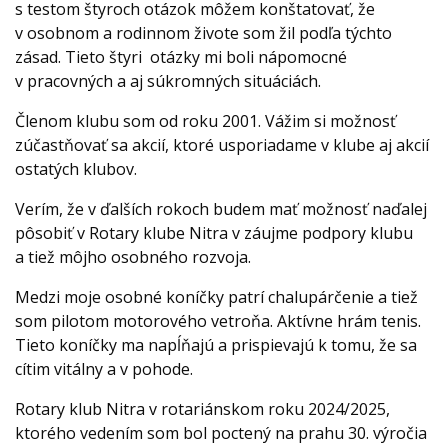
s testom štyroch otázok môžem konštatovať, že
v osobnom a rodinnom živote som žil podľa týchto
zásad. Tieto štyri otázky mi boli nápomocné
v pracovných a aj súkromných situáciách.
Členom klubu som od roku 2001. Vážim si možnosť
zúčastňovať sa akcií, ktoré usporiadame v klube aj akcií
ostatých klubov.
Verím, že v ďalších rokoch budem mať možnosť naďalej
pôsobiť v Rotary klube Nitra v záujme podpory klubu
a tiež môjho osobného rozvoja.
Medzi moje osobné koníčky patrí chalupárčenie a tiež
som pilotom motorového vetroňa. Aktívne hrám tenis.
Tieto koníčky ma napĺňajú a prispievajú k tomu, že sa
cítim vitálny a v pohode.
Rotary klub Nitra v rotariánskom roku 2024/2025,
ktorého vedením som bol poctený na prahu 30. výročia