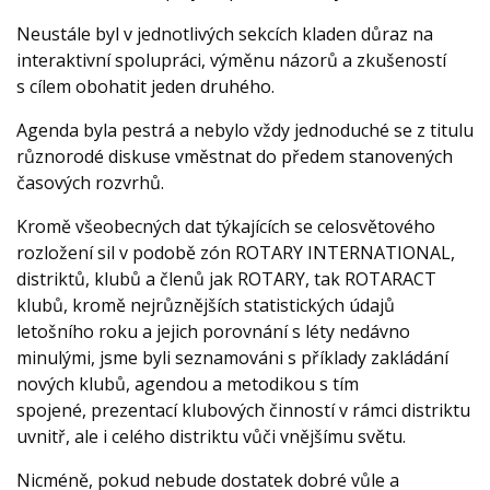
Neustále byl v jednotlivých sekcích kladen důraz na
interaktivní spolupráci, výměnu názorů a zkušeností
s cílem obohatit jeden druhého.
Agenda byla pestrá a nebylo vždy jednoduché se z titulu
různorodé diskuse vměstnat do předem stanovených
časových rozvrhů.
Kromě všeobecných dat týkajících se celosvětového
rozložení sil v podobě zón ROTARY INTERNATIONAL,
distriktů, klubů a členů jak ROTARY, tak ROTARACT
klubů, kromě nejrůznějších statistických údajů
letošního roku a jejich porovnání s léty nedávno
minulými, jsme byli seznamováni s příklady zakládání
nových klubů, agendou a metodikou s tím
spojené, prezentací klubových činností v rámci distriktu
uvnitř, ale i celého distriktu vůči vnějšímu světu.
Nicméně, pokud nebude dostatek dobré vůle a