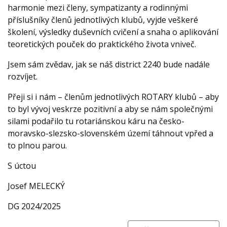
harmonie mezi členy, sympatizanty a rodinnými
příslušníky členů jednotlivých klubů, vyjde veškeré
školení, výsledky duševních cvičení a snaha o aplikování
teoretických pouček do praktického života vniveč.
Jsem sám zvědav, jak se náš district 2240 bude nadále
rozvíjet.
Přeji si i nám – členům jednotlivých ROTARY klubů – aby
to byl vývoj veskrze pozitivní a aby se nám společnými
silami podařilo tu rotariánskou káru na česko-
moravsko-slezsko-slovenském území táhnout vpřed a
to plnou parou.
S úctou
Josef MELECKÝ
DG 2024/2025