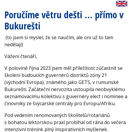
Poručíme větru dešti … přímo v
Bukurešti
(to jsem si myslel, že se naučím, ale oni už to tam
nedělají)
Vážení čtenáři,
V polovině října 2023 jsem měl příležitost zúčastnit se
školení budoucích guvernérů distriktů zóny 21
(východní Evropa), známého jako GETS, v rumunské
Bukurešti. Začáteční nervozita ustoupila neobvyklému
seznamovacímu kolektivu s guvernéry elect i nominee a
činovníky ze švýcarské centrály pro Evropu/Afriku.
Pod vedením renomovaných školitelů/rotariánů
s bohatou lektorskou praxí probíhal od rána do večera
intenzivní trénink plný inspirativních myšlenek.